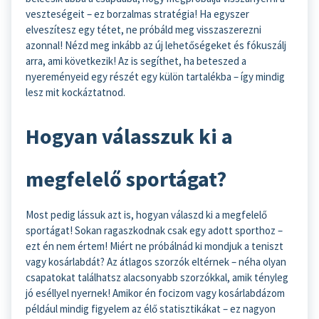
veszteségeit – ez borzalmas stratégia! Ha egyszer
elveszítesz egy tétet, ne próbáld meg visszaszerezni
azonnal! Nézd meg inkább az új lehetőségeket és fókuszálj
arra, ami következik! Az is segíthet, ha beteszed a
nyereményeid egy részét egy külön tartalékba – így mindig
lesz mit kockáztatnod.
Hogyan válasszuk ki a
megfelelő sportágat?
Most pedig lássuk azt is, hogyan válaszd ki a megfelelő
sportágat! Sokan ragaszkodnak csak egy adott sporthoz –
ezt én nem értem! Miért ne próbálnád ki mondjuk a teniszt
vagy kosárlabdát? Az átlagos szorzók eltérnek – néha olyan
csapatokat találhatsz alacsonyabb szorzókkal, amik tényleg
jó eséllyel nyernek! Amikor én focizom vagy kosárlabdázom
például mindig figyelem az élő statisztikákat – ez nagyon