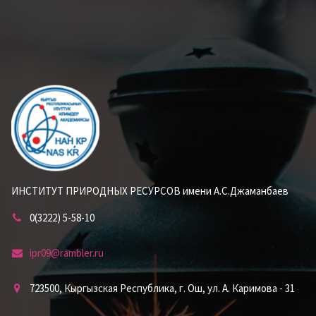
ИНСТИТУТ ПРИРОДНЫХ РЕСУРСОВ имени А.С.Джаманбаев
0(3222) 5-58-10
ipr09@rambler.ru
723500, Кыргызская Республика, г. Ош, ул. А. Каримова - 31