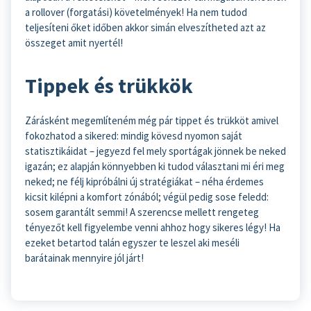
a rollover (forgatási) követelmények! Ha nem tudod
teljesíteni őket időben akkor simán elveszítheted azt az
összeget amit nyertél!
Tippek és trükkök
Zárásként megemlíteném még pár tippet és trükköt amivel
fokozhatod a sikered: mindig kövesd nyomon saját
statisztikáidat – jegyezd fel mely sportágak jönnek be neked
igazán; ez alapján könnyebben ki tudod választani mi éri meg
neked; ne félj kipróbálni új stratégiákat – néha érdemes
kicsit kilépni a komfort zónából; végül pedig sose feledd:
sosem garantált semmi! A szerencse mellett rengeteg
tényezőt kell figyelembe venni ahhoz hogy sikeres légy! Ha
ezeket betartod talán egyszer te leszel aki meséli
barátainak mennyire jól járt!