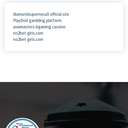
diamondsupernova5 official site
PlayDoit gambling platform
aviamasters-bgaming cassino
no2bet-giris.com
no2bet-giris.com