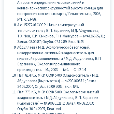
Алгоритм определения часовых линий и
концентрических окружностей высоты солнца для
построения солнечных карт // Гелиотехника, 2008,
№1, с. 83-88.
А.с. 1527246 СССР. Низкотемпературный
теплоноситель / В.П. Баранник, М.Д. Абдуллаева,
Т.Х. Чен, С.И. Смирнов, Г.Н. Мансуров — №4326655/31;
Заявл. 08.09.87; Опубл. 07.12.89. Бюл. №45.
Абдуллаева М.Д. Экологически безопасный,
некоррозионно-активный хладоноситель для
пищевой промышленности / М.Д. Абдуллаева, В.П.
Баранник // Экология промышленного
производства. – М., 2003. — №2. — С. 12-14.
Пат. 814 KG, МКИ С09К 5/00. Хладоноситель / М.Д.
Абдуллаева (Кыргызстан) — №20040065.1; Заявл.
24.02.2004; Опубл. 30.09.2005, Бюл. №9.
Пат. 775 KG, МКИ С09К 5/00. Экологически чистый
хладоноситель / М.Д. Абдуллаева, В.П. Баранник
(Кыргызстан) — №20030121.1; Заявл. 06.08.2003;
Опубл. 30.04.2005, Бюл. №4.