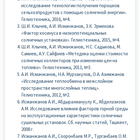
исследование технологии получения порошков
сельхозпродуктов с помощью солнечной энергии».
Гелиотехника, 2016, №4.
Ш.И. Клычев, А.И. Исманжанов, З.К. Эрмекова
«Фактор косинуса в низкопотенциальных
солнечных установках». Гелиотехника, 2015, №4.
Ш.И. Клычев, А.И. Исманжанов, Н.С. Садыкова, М.
Самиев, А.У. Сайфиев «Методика оценки стоимости
солнечных коллекторов при изменении цен на
топливо». Гелиотехника, 2013, №3.
А.И. Исманжанов, Н.А. Мурзакулов, О.А. Азимжанов
«Исследование теплообмена в межслойном
пространстве многослойных теплиц».
Гелиотехника, 2012, №2.
Исманжанов А.И., Абдырахмануулу К., Абдилазизов
А.М. Исследование влияния факторов горной среды
на эксплуатационные характеристики солнечных
сушильных установок. Сб. научных статей, Ташкент,
2008 г.
Исманжанов А.И., Сооронбаев М.Р., Турганбаев О.М.