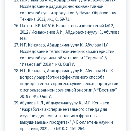
Исследование радиационно-конвективной
солнечной сушки продуктов // Наука. Образование.
Техника. 2013, №1, С. 69-71.
Патент КР. №1516. Бюллетень изобретений №12,
2012 / Исманжанов А.И., Абдырахмануулу К., Абулова
Н.Л.
И.Г. Кенжаев, Абдырахмануулу К., Абулова Н.Л.
Исследование теплотехнических характеристик
солнечной сушильной установки “Термика” //
“Известия” 2019 г. №3. ОшТУ.
И.Г. Кенжаев, Абдырахмануулу К., Абулова Н.Л. К
вопросу разработки эффективного способа
подвода тепла в процесс сушки сельхозпродуктов
с использованием солнечной энергии // “Вестник”
2019 г. №2. ОшГУ.
Абулова Н.Л., Абдырахмануулу К., И.Г. Кенжаев
“Разработка экспериментального стенда для
изучения динамики теплового фронта в
высушиваемых продуктах” // Бюллетень науки и
практики, 2021. Т.7 №10. С. 259-264.