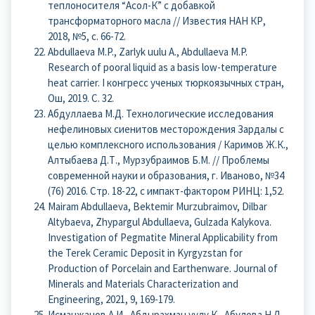
теплоносителя “Асол-К” с добавкой
трансформаторного масла // Известия НАН КР,
2018, №5, с. 66-72.
Abdullaeva M.P., Zarlyk uulu A., Abdullaeva M.P.
Research of pooral liquid as a basis low-temperature
heat carrier. I конгресс ученых тюркоязычных стран,
Ош, 2019. С. 32.
Абдуллаева М.Д. Технологические исследования
нефелиновых сиенитов месторождения Зардалы с
целью комплексного использования / Каримов Ж.К.,
Алтыбаева Д.Т., Мурзубраимов Б.М. // Проблемы
современной науки и образования, г. Иваново, №34
(76) 2016. Стр. 18-22, с импакт-фактором РИНЦ: 1,52.
Mairam Abdullaeva, Bektemir Murzubraimov, Dilbar
Altybaeva, Zhypargul Abdullaeva, Gulzada Kalykova.
Investigation of Pegmatite Mineral Applicability from
the Terek Ceramic Deposit in Kyrgyzstan for
Production of Porcelain and Earthenware. Journal of
Minerals and Materials Characterization and
Engineering, 2021, 9, 169-179.
Исманжанов А.И., Абдырахман уулу К., Абулова Н.Л.