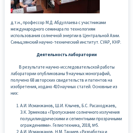
д.т.н., профессор М.Д. Абдуллаева с участниками
международного семинара по технологиям
использования солнечной энергии в Центральной Азии.
Синьцзянский научно-технический институт. СУАР, КНР.
Деятельность лаборатории
В результате научно-исследовательской работы
лаборатории опубликованы 9 научных монографий,
получено 68 авторских свидетельств и патентов на
изобретения, издано 410 научных статей. Основные из
них:
А.И. Исманжанов, Ш.И. Клычев, Б.С. Расаходжаев,
З.К. Эрмекова «Пропускание солнечного излучения
полуцилиндрическими и сегментными прозрачными
ограждениями». Гелиотехника, 2018, №5.
А.И. Исманжанов, Н.М. Ташиев «Разработка и