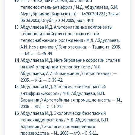
Пат. 776 KG, МКИ С09К 5/00. Солевой
теплоноситель-антифриз / М.Д. Абдуллаева, Б.М.
Мурзубраимов (Кыргызстан) — №20030122.1; Заявл.
06.08.2003; Опубл. 30.04.2005, Бюл. №4.
Абдуллаева М.Д. Альтернативные компоненты
теплоносителей для солнечных систем
теплоснабжения и охлаждения / М.Д. Абдуллаева,
А.И. Исманжанов // Гелиотехника. — Ташкент, 2005.
— №1. — С. 45-49.
Абдуллаева М.Д. Ингибирование коррозии стали в
натрий-хлоридном теплоносителе / М.Д.
Абдуллаева, А.И. Исманжанов // Гелиотехника. —
2005. — №2. — С. 39-42.
Абдуллаева М.Д. Экологически безопасный
антифриз «Экосол» / М.Д. Абдуллаева, В.П.
Баранник // Автомобильная промышленность. — М.,
2006 — №2. — С. 21-22.
Абдуллаева М.Д. Экологически безопасный
теплохладоноситель / М.Д. Абдуллаева, В.П.
Баранник // Экология промышленного
производства. – М., 2006 — №3. – С. 9-11.