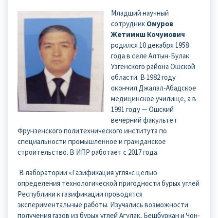
Младший научный
сотрудник
Омуров
Жетимиш Кочумович
родился 10 декабря 1958
года в селе Алтын-Булак
Узгенского района Ошской
области. В 1982 году
окончил Джалал-Абадское
медицинское училище, а в
1991 году — Ошский
вечерний факультет
Фрунзенского политехнического института по
специальности промышленное и гражданское
строительство. В ИПР работает с 2017 года.
В лаборатории «Газификация угля»с целью
определения технологической пригодности бурых углей
Республики к газификации проводятся
экспериментальные работы. Изучались возможности
получения газов из бурых углей Агулак, Бешбуркан и Чон-