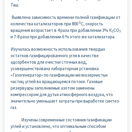
Таш.
Выявлена зависимость времени полной газификации от
0
количества катализаторов при 800
С, скорость
вращения возрастает в 4 раза при добавлении 3% К
СО
2
3
и 7-8 раза при добавлении 6 % этого же катализатора.
Изучалась возможность использования твердых
остатков газифицированного угля в качестве
адсорбентов для очистки сточных вод,
усовершенствована лабораторная установка
«Газогенератор» по газификации мелкозернистых
частиц углей во вращающемся потоке. Газовые
резервуары заполняемые азотом заменены
компрессором для дутья атмосферного воздуха, что
значительно уменьшает затраты при выработке синтез-
газ.
Изучены современные состояния газификации
углей и установлено, что оптимальным способом