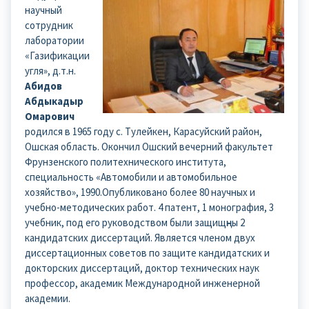
научный
сотрудник
лаборатории
«Газификации
угля», д.т.н.
Абидов
Абдыкадыр
Омарович
родился в 1965 году с. Тулейкен, Карасуйский район,
Ошская область. Окончил Ошский вечерний факультет
Фрунзенского политехнического института,
специальность «Автомобили и автомобильное
хозяйство», 1990.Опубликовано более 80 научных и
учебно-методических работ. 4 патент, 1 монография, 3
учебник, под его руководством были защищңны 2
кандидатских диссертаций. Является членом двух
диссертационных советов по защите кандидатских и
докторских диссертаций, доктор технических наук
профессор, академик Международной инженерной
академии.