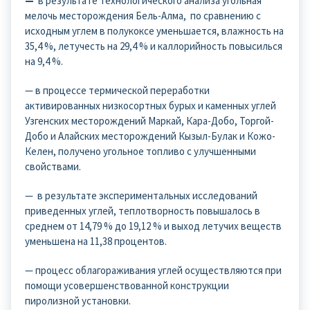
—
в результате технологического анализа угольная
мелочь месторождения Бель-Алма, по сравнению с
исходным углем в полукоксе уменьшается, влажность на
35,4 %, летучесть на 29,4 % и каллорийность повысилься
на 9,4 %.
— в процессе термической переработки
активированных низкосортных бурых и каменных углей
Узгенских месторождений Маркай, Кара-Добо, Торгой-
Добо и Алайских месторождений Кызыл-Булак и Кожо-
Келен, получено угольное топливо с улучшенными
свойствами.
— в результате экспериментальных исследований
приведенных углей, теплотворность повышалось в
среднем от 14,79 % до 19,12 % и выход летучих веществ
уменьшена на 11,38 процентов.
— процесс облагораживания углей осуществляются при
помощи усовершенствованной конструкции
пиролизной установки.