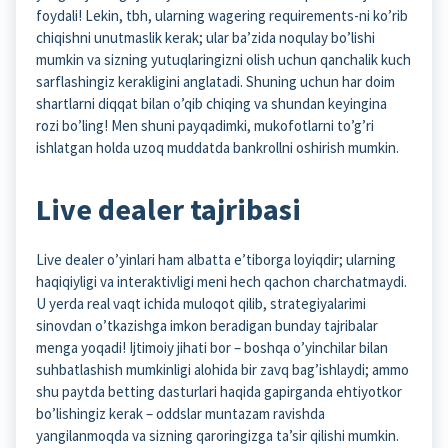
foydali! Lekin, tbh, ularning wagering requirements-ni ko’rib
chiqishni unutmaslik kerak; ular ba’zida noqulay bo’lishi
mumkin va sizning yutuqlaringizni olish uchun qanchalik kuch
sarflashingiz kerakligini anglatadi. Shuning uchun har doim
shartlarni diqqat bilan o’qib chiqing va shundan keyingina
rozi bo’ling! Men shuni payqadimki, mukofotlarni to’g’ri
ishlatgan holda uzoq muddatda bankrollni oshirish mumkin.
Live dealer tajribasi
Live dealer o’yinlari ham albatta e’tiborga loyiqdir; ularning
haqiqiyligi va interaktivligi meni hech qachon charchatmaydi.
U yerda real vaqt ichida muloqot qilib, strategiyalarimi
sinovdan o’tkazishga imkon beradigan bunday tajribalar
menga yoqadi! Ijtimoiy jihati bor – boshqa o’yinchilar bilan
suhbatlashish mumkinligi alohida bir zavq bag’ishlaydi; ammo
shu paytda betting dasturlari haqida gapirganda ehtiyotkor
bo’lishingiz kerak – oddslar muntazam ravishda
yangilanmoqda va sizning qaroringizga ta’sir qilishi mumkin.