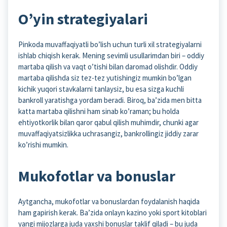
O’yin strategiyalari
Pinkoda muvaffaqiyatli bo’lish uchun turli xil strategiyalarni
ishlab chiqish kerak. Mening sevimli usullarimdan biri – oddiy
martaba qilish va vaqt o’tishi bilan daromad olishdir. Oddiy
martaba qilishda siz tez-tez yutishingiz mumkin bo’lgan
kichik yuqori stavkalarni tanlaysiz, bu esa sizga kuchli
bankroll yaratishga yordam beradi. Biroq, ba’zida men bitta
katta martaba qilishni ham sinab ko’raman; bu holda
ehtiyotkorlik bilan qaror qabul qilish muhimdir, chunki agar
muvaffaqiyatsizlikka uchrasangiz, bankrollingiz jiddiy zarar
ko’rishi mumkin.
Mukofotlar va bonuslar
Aytgancha, mukofotlar va bonuslardan foydalanish haqida
ham gapirish kerak. Ba’zida onlayn kazino yoki sport kitoblari
yangi mijozlarga juda yaxshi bonuslar taklif qiladi – bu juda