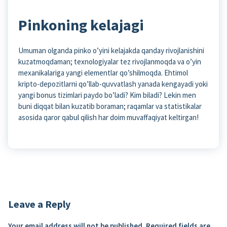
Pinkoning kelajagi
Umuman olganda pinko o’yini kelajakda qanday rivojlanishini
kuzatmoqdaman; texnologiyalar tez rivojlanmoqda va o’yin
mexanikalariga yangi elementlar qo’shilmoqda. Ehtimol
kripto-depozitlarni qo’llab-quvvatlash yanada kengayadi yoki
yangi bonus tizimlari paydo bo’ladi? Kim biladi? Lekin men
buni diqqat bilan kuzatib boraman; raqamlar va statistikalar
asosida qaror qabul qilish har doim muvaffaqiyat keltirgan!
Leave a Reply
Your email address will not be published.
Required fields are