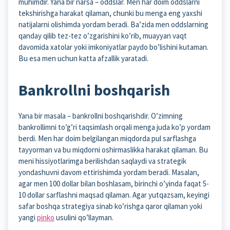
muhimdir. Yana bir narsa – oddslar. Men har doim oddslarni
tekshirishga harakat qilaman, chunki bu menga eng yaxshi
natijalarni olishimda yordam beradi. Ba’zida men oddslarning
qanday qilib tez-tez o’zgarishini ko’rib, muayyan vaqt
davomida xatolar yoki imkoniyatlar paydo bo’lishini kutaman.
Bu esa men uchun katta afzallik yaratadi.
Bankrollni boshqarish
Yana bir masala – bankrollni boshqarishdir. O’zimning
bankrollimni to’g’ri taqsimlash orqali menga juda ko’p yordam
berdi. Men har doim belgilangan miqdorda pul sarflashga
tayyorman va bu miqdorni oshirmaslikka harakat qilaman. Bu
meni hissiyotlarimga berilishdan saqlaydi va strategik
yondashuvni davom ettirishimda yordam beradi. Masalan,
agar men 100 dollar bilan boshlasam, birinchi o’yinda faqat 5-
10 dollar sarflashni maqsad qilaman. Agar yutqazsam, keyingi
safar boshqa strategiya sinab ko’rishga qaror qilaman yoki
yangi
pinko
usulini qo’llayman.