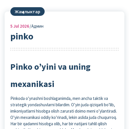
Жаңылыктар
5
Jul 2026
Админ
pinko
Pinko o’yini va uning
mexanikasi
Pinkoda o’ynashni boshlaganimda, men ancha taktik va
strategik yondashuvlarni bilardim. O’yin juda qiziqarli bo’lib,
imkoniyatlarni hisobga olish zarurati doimo meni o’ylantiradi.
O’yin mexanikasi oddiy ko’rinadi, lekin aslida juda chuqurroq.
Har bir qadamni hisobga olib, har bir natijani tahlil qilish