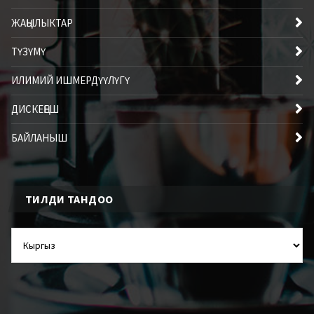
ЖАҢЫЛЫКТАР
ТҮЗҮМҮ
ИЛИМИЙ ИШМЕРДҮҮЛҮГҮ
ДИСКЕҢЕШ
БАЙЛАНЫШ
ТИЛДИ ТАНДОО
ТИЛДИ
ТАНДОО