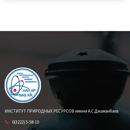
ИНСТИТУТ ПРИРОДНЫХ РЕСУРСОВ имени А.С.Джаманбаев
0(3222) 5-58-10