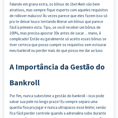
Falando em grana extra, os bônus do 1bet4win são bem
atrativos, mas sempre fique esperto com aqueles requisitos
de rollover malucos! Às vezes parece que eles fazem isso só
pra te deixar louco tentando liberar um bônus que parece
fácil à primeira vista. Tipo, se você receber um bônus de
100%, mas precisa apostar 30x antes de sacar… mano, é
complicado! Então eu geralmente só aceito esses bônus se
tiver certeza que posso cumprir os requisitos sem estourar
meu bankroll ou perder mais do que posso me dar ao luxo.
A Importância da Gestão do
Bankroll
Por fim, nunca subestime a gestão do bankroll – isso pode
salvar sua pele no longo prazo! Eu sempre separo uma
quantia fixa pra jogar e nunca ultrapasso esse limite; senão
fica fácil perder controle quando a adrenalina sobe durante