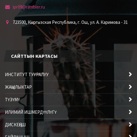
ipr09@rambler.ru
723500, Кыргызская Республика, г. Ош, ул. А. Каримова - 31
САЙТТЫН КАРТАСЫ
ИНСТИТУТ ТУУРАЛУУ
ЖАҢЫЛЫКТАР
ТҮЗҮМҮ
ИЛИМИЙ ИШМЕРДҮҮЛҮГҮ
ДИСКЕҢЕШ