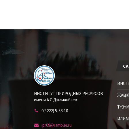
СА
ИНСТ
ИНСТИТУТ ПРИРОДНЫХ РЕСУРСОВ
ЖАҢЫ
имени А.С.Джаманбаев
ТҮЗҮМ
0(3222) 5-58-10
ИЛИМ
ipr09@rambler.ru