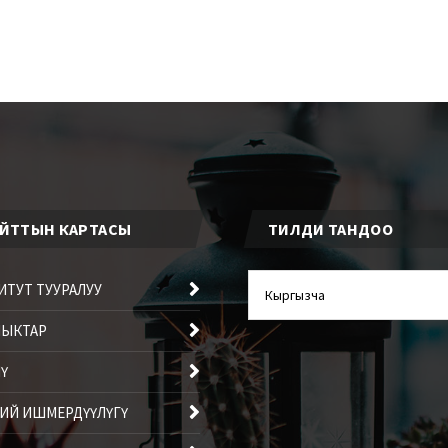
ЙТТЫН КАРТАСЫ
ТИЛДИ ТАНДОО
ТИЛДИ
ИТУТ ТУУРАЛУУ
ТАНДОО
ЛЫКТАР
Ү
ИЙ ИШМЕРДҮҮЛҮГҮ