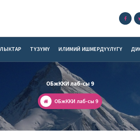
ЫЛЫКТАР
ТҮЗҮМҮ
ИЛИМИЙ ИШМЕРДҮҮЛҮГҮ
ДИ
ОБжККИ лаб-сы 9
ОБжККИ лаб-сы 9