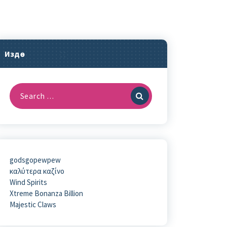
Издөө
Search
for:
godsgopewpew
καλύτερα καζίνο
Wind Spirits
Xtreme Bonanza Billion
Majestic Claws