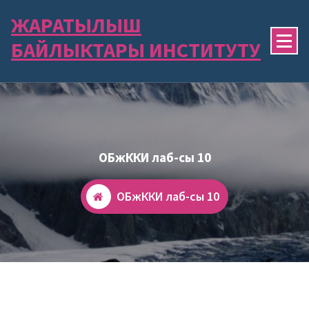
Skip
ЖАРАТЫЛЫШ
to
content
БАЙЛЫКТАРЫ ИНСТИТУТУ
ОБжККИ лаб-сы 10
ОБжККИ лаб-сы 10