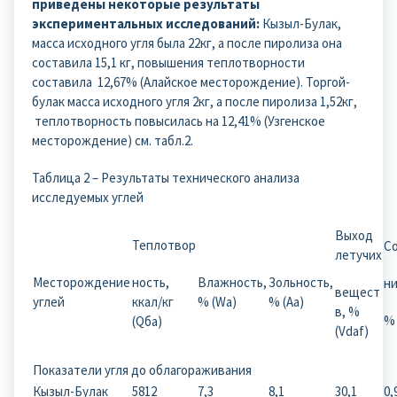
приведены некоторые результаты
экспериментальных исследований:
Кызыл-Булак,
масса исходного угля была 22кг, а после пиролиза она
составила 15,1 кг, повышения теплотворности
составила 12,67% (Алайское месторождение). Торгой-
булак масса исходного угля 2кг, а после пиролиза 1,52кг,
теплотворность повысилась на 12,41% (Узгенское
месторождение) см. табл.2.
Таблица 2 – Результаты технического анализа
исследуемых углей
Выход
Теплотвор
С
летучих
Месторождение
ность,
Влажность,
Зольность,
ни
вещест
углей
ккал/кг
% (Wа)
% (Aа)
в, %
% 
(Qба)
(Vdaf)
Показатели угля до облагораживания
Кызыл-Булак
5812
7,3
8,1
30,1
0,