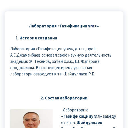
Лаборатория «Газификация угля»
История создания
Лаборатория «Газификации угля», д.т.н., проф.,
А.С.Джаманбаев основал свою научную деятельность
академик Ж. Текенов, затем х.и.к., Ш. Жапарова
продолжила. В настоящее время указанная
лабораториюзаведует к.т.н.Шайдуллаев Р.Б.
2. Состав лаборатории
Лабораторию
«Газификацииугля»
заведу
ет к.т.н.
Шайдуллаев