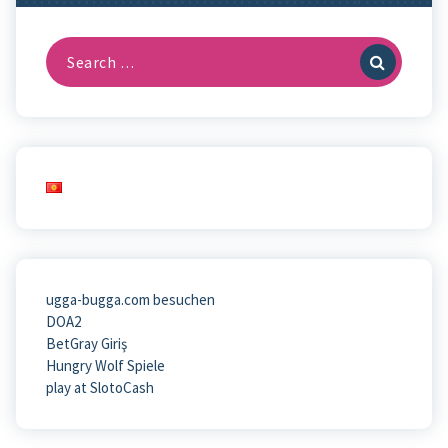
Search
for:
ugga-bugga.com besuchen
DOA2
BetGray Giriş
Hungry Wolf Spiele
play at SlotoCash