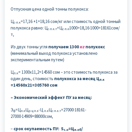
Отпускная цена одной тонны полукокса:
Ц
.
=17,16 +1=18,16 сом/кг или стоимость одной тонный
с
п.к
полукокса равно: Ц
.
=Ц
.
ּ1000=18,16·1000=18161сом/
с
п.к.т
с
п.к
т,
Из двух тонны угля
получаем 1300
кг
полукокс
(минимальный выход полукокса установлено
экспериментальным путем)
Ц
= 1300х11,2=14560 сом – это стоимость полукокса за
п.к
один день, стоимость
полукокса за месяц Ц
п.к
=14560х21=305760 сом
– Экономический эффект ПУ за месяц:
Э
=Ц
ּЦ
.
.
-Ц
ּЦ
.
=27000·18161-
ф
п.к
р
ц
п.к
.п.к
с
п.к.т
27000·14909=88000сом,
–
срок окупаемость ПУ:
S
=Ц
/
с.о
н.об