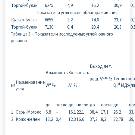
Торгой-булак
6245
4,9
16,2
30,9
0,
Показатели угля после облагораживания
Кызыл-Булак
6655
1,2
14,6
23,7
0,
Торгой-булак
7130
0,4
20,4
20,3
0,
Таблица 3 – Показатели исследуемых углей южного
региона
Выход.лет.
Влажность
Зольность
das
Теплотвор
вещ. V
%
Наименование
a
a
d
W
%
A
%
Q
МДж/к
№
b
угля
до
после
до
после
до
после
до
по
1
Сары-Моголо
6,8
–
16,1
22,1
38,4
17,1
26,2
33,
2
Кожо-келен
13,2
0,4
12,3
16,6
37,2
8,3
22,78
29,