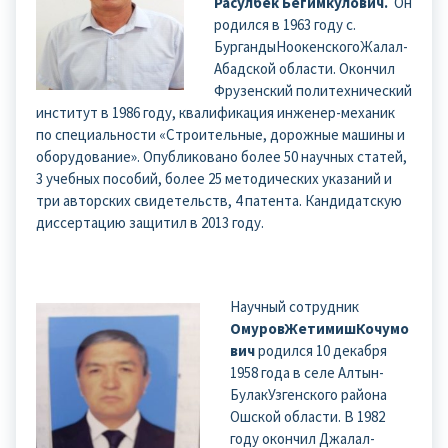
Расулбек Бегимкулович.
Он
родился в 1963 году с.
БургандыНоокенскогоЖалал-
Абадской области. Окончил
Фрузенский политехнический
институт в 1986 году, квалификация инженер-механик
по специальности «Строительные, дорожные машины и
оборудование». Опубликовано более 50 научных статей,
3 учебных пособий, более 25 методических указаний и
три авторских свидетельств, 4 патента. Кандидатскую
диссертацию защитил в 2013 году.
Научный сотрудник
ОмуровЖетимишКочумо
вич
родился 10 декабря
1958 года в селе Алтын-
БулакУзгенского района
Ошской области. В 1982
году окончил Джалал-