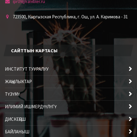
ipr09@rambler.ru
723500, Кыргызская Республика, г. Ош, ул. А. Каримова - 31
САЙТТЫН КАРТАСЫ
ИНСТИТУТ ТУУРАЛУУ
ЖАҢЫЛЫКТАР
ТҮЗҮМҮ
ИЛИМИЙ ИШМЕРДҮҮЛҮГҮ
ДИСКЕҢЕШ
БАЙЛАНЫШ