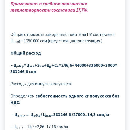
Примечание: в среднем повышения
теплотворности составила 17,7%.
Общая стоимость завода изготовителя ПУ составляет
Ц
= 1250 000 сом (предстоящая конструкция ).
н.об
Общий расход
– Ц
=Ц
+З
+Ц
+С
=246,6+44000+336000+3000=
об.р
м.в
з.п
у
в
383246.6 сом
Расходы для выпуска полукокса:
Определяем
себестоимость одного кг полукокса без
НДС:
– Ц
.
= Ц
/ Ц
=383246.6 /27000=14,3 сом/кг
с
п.к
об.р
п.к
– Ц
.
= 14,3+2,86=17,16 сом/кг
с
п.к