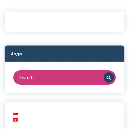
Издөө
Search
for: