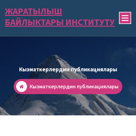
Skip
ЖАРАТЫЛЫШ
to
content
БАЙЛЫКТАРЫ ИНСТИТУТУ
Кызматкерлердин публикациялары
Кызматкерлердин публикациялары