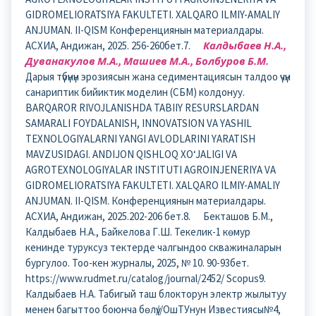
GIDROMELIORATSIYA FAKULTETI. XALQARO ILMIY-AMALIY
ANJUMAN. II-QISM Конференциянын материалдары.
АСХИА, Андижан, 2025. 256-260бет.7.
Калдыбаев Н.А.,
Дуванакулов М.А., Машиев М.А., Болбуров Б.М.
Дарыя түбүнүн эрозиясын жана седиментациясын талдоо үчүн
санариптик бийиктик моделин (СБМ) колдонуу.
BARQAROR RIVOJLANISHDA TABIIY RESURSLARDAN
SAMARALI FOYDALANISH, INNOVATSION VA YASHIL
TEXNOLOGIYALARNI YANGI AVLODLARINI YARATISH
MAVZUSIDAGI. ANDIJON QISHLOQ XO‘JALIGI VA
AGROTEXNOLOGIYALAR INSTITUTI AGROINJENERIYA VA
GIDROMELIORATSIYA FAKULTETI. XALQARO ILMIY-AMALIY
ANJUMAN. II-QISM. Конференциянын материалдары.
АСХИА, Андижан, 2025.202-206 бет.8. Бекташов Б.М.,
Калдыбаев Н.А., Байкелова Г.Ш. Текелик-1 көмур
кенинде туруксуз тектерде чалгындоо скважиналарын
бургулоо. Тоо-кен журналы, 2025, № 10. 90-93бет.
https://www.rudmet.ru/catalog/journal/2452/ Scopus9.
Калдыбаев Н.А. Табигый таш блокторун электр жылытуу
менен багыттоо боюнча бөлүү//ОшТУнун Известиясы№4,