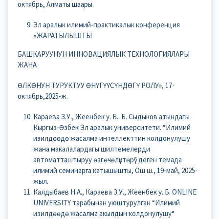
октябрь, Алматы шаары.
Эл аралык илимий-практикалык конференция
«ЖАРАТЫЛЫШТЫ
БАШКАРУУНУН ИННОВАЦИЯЛЫК ТЕХНОЛОГИЯЛАРЫ
ЖАНА
ӨЛКӨНУН ТУРУКТУУ ӨНҮГҮҮСҮНДӨГҮ РОЛУ», 17-
октябрь,2025-ж.
Караева З.У., Жеенбек у. Б.. Б. Сыдыков атындагы
Кыргыз-Өзбек Эл аралык университети. “Илимий
изилдөөдө жасалма интеллекттин колдонулушу
жана макалалардагы шилтемелерди
автоматташтыруу өзгөчөлүктөрү” деген темада
илимий семинарга катышышты, Ош ш., 19-май, 2025-
жыл.
Калдыбаев Н.А., Караева З.У., Жеенбек у. Б. ONLINE
UNIVERSITY тарабынан уюштурулган “Илимий
изилдөөдө жасалма акылдын колдонулушу“