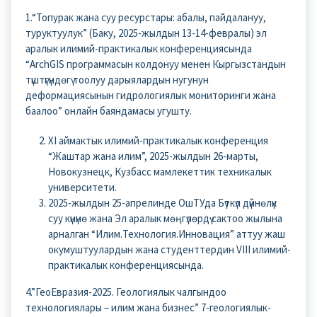
1.“Топурак жана суу ресурстары: абалы, пайдалануу,
туруктуулук” (Баку, 2025-жылдын 13-14-февралы) эл
аралык илимий-практикалык конференциясында
“ArchGIS программасын колдонуу менен Кыргызстандын
түштүгүндөгү тоолуу дарыялардын нугунун
деформациясынын гидрологиялык мониторинги жана
баалоо” онлайн баяндамасы угушту.
XI аймактык илимий-практикалык конференция
“Жаштар жана илим”, 2025-жылдын 26-марты,
Новокузнецк, Кузбасс мамлекеттик техникалык
университети.
2025-жылдын 25-апрелинде ОшТУда Бүткүл дүйнөлүк
суу күнүнө жана Эл аралык мөңгүлөрдү сактоо жылына
арналган “Илим.Технология.Инновация” аттуу жаш
окумуштуулардын жана студенттердин VIII илимий-
практикалык конференциясында.
4.”ГеоЕвразия-2025. Геологиялык чалгындоо
технологиялары – илим жана бизнес” 7-геологиялык-