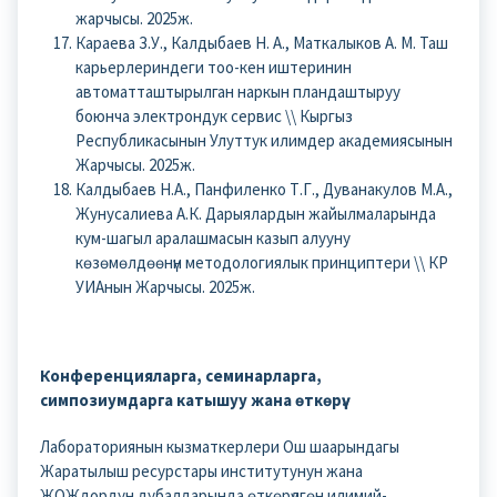
жарчысы. 2025ж.
Караева З.У., Калдыбаев Н. А., Маткалыков А. М. Таш
карьерлериндеги тоо-кен иштеринин
автоматташтырылган наркын пландаштыруу
боюнча электрондук сервис \\ Кыргыз
Республикасынын Улуттук илимдер академиясынын
Жарчысы. 2025ж.
Калдыбаев Н.А., Панфиленко Т.Г., Дуванакулов М.А.,
Жунусалиева А.К. Дарыялардын жайылмаларында
кум-шагыл аралашмасын казып алууну
көзөмөлдөөнүн методологиялык принциптери \\ КР
УИАнын Жарчысы. 2025ж.
Конференцияларга, семинарларга,
симпозиумдарга катышуу жана өткөрүү.
Лабораториянын кызматкерлери Ош шаарындагы
Жаратылыш ресурстары институтунун жана
ЖОЖдордун дубалдарында өткөрүлгөн илимий-