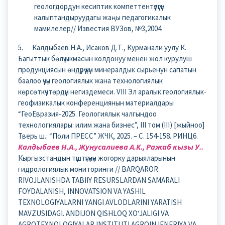
геологдордун кесиптик компеттентүүлүгүн
калыптандыруудагы жаңы педагогикалык
мамилелер// Известия ВУЗов, №3,2004.
5. Калдыбаев Н.А., Исаков Д.Т., Курманали уулу К.
Багыттык бөлүү ыкмасын колдонуу менен жол курулуш
продукциясын өндүрүү үчүн минералдык сырьенун сапатын
баалоо үчүн геологиялык жана технологиялык
көрсөткүчтөрдүн негиздемеси. VIII Эл аралык геологиялык-
геофизикалык конференциянын материалдары
“ГеоЕвразия-2025. Геологиялык чалгындоо
технологиялары: илим жана бизнес”, III том (III) [жыйноо]
Тверь ш.: “Поли ПРЕСС” ЖЧК, 2025. – С. 154-158. РИНЦ6.
Калдыбаев Н.А., Жунусалиева А.К., Ражаб кызы У..
Кыргызстандын түштүгүнүн жогорку дарыяларынын
гидрологиялык мониторинги // BARQAROR
RIVOJLANISHDA TABIIY RESURSLARDAN SAMARALI
FOYDALANISH, INNOVATSION VA YASHIL
TEXNOLOGIYALARNI YANGI AVLODLARINI YARATISH
MAVZUSIDAGI. ANDIJON QISHLOQ XO‘JALIGI VA
AGROTEXNOLOGIYALAR INSTITUTI AGROINJENERIYA VA