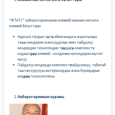
“ЖТиТС” лабораториясынын илимий ишинин негизги
илимий багыттары:
Кыргызстандын түштүк аймагындагы жаратылыш
ташы кендерин жана рудалык эмес пайдалуу
кендердин техногендик түзүмдөрүн комплекстүү
өздөштүрүүнүн илимий – колдонмо негиздерин иштеп
чыгуу.
Пайдалуу кендерди комплекстүү пайдалануу, табигый
таштан курулуш материалдары жана буюмдарын
өндүрүүнүн технологиясы
Лабораториянын курамы