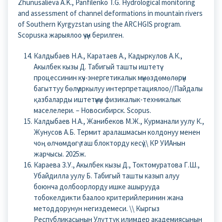
Zhunusalieva A.K., Panfilenko T.G. Hydrological monitoring
and assessment of channel deformations in mountain rivers
of Southern Kyrgyzstan using the ARCHGIS program.
Scopusка жарыялоо үчүн берилген.
Калдыбаев Н.А., Каратаев А., Кадыркулов А.К.,
Акылбек кызы Д. Табигый ташты иштетүү
процессинин күч-энергетикалык мүнөздөмөлөрүн
багыттуу бөлүү аркылуу интерпретациялоо//Пайдалы
қазбаларды иштетүүнүн физикалык-техникалык
маселелери. – Новосибирск. Scopus.
Калдыбаев Н.А., Жанибеков М.Ж., Курманали уулу К.,
Жунусов А.Б. Термит аралашмасын колдонуу менен
чоң өлчөмдөгү таш блокторду кесүү \\ КР УИАнын
жарчысы. 2025ж.
Караева З.У., Акылбек кызы Д., Токтомуратова Г.Ш.,
Убайдилла уулу Б. Табигый ташты казып алуу
боюнча долбоорлорду ишке ашырууда
тобокелдикти баалоо критерийлеринин жана
методдорунун негиздемеси. \\ Кыргыз
Республикасынын Улуттук илимдер академиясынын