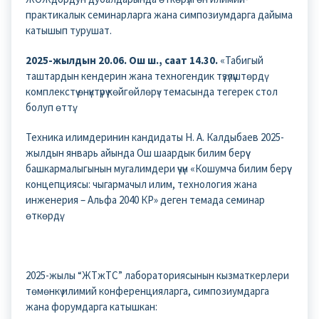
практикалык семинарларга жана симпозиумдарга дайыма
катышып турушат.
2025-жылдын 20.06. Ош ш., саат 14.30.
«Табигый
таштардын кендерин жана техногендик түзүлүштөрдү
комплекстүү өнүктүрүү көйгөйлөрү» темасында тегерек стол
болуп өттү.
Техника илимдеринин кандидаты Н. А. Калдыбаев 2025-
жылдын январь айында Ош шаардык билим берүү
башкармалыгынын мугалимдери үчүн «Кошумча билим берүү
концепциясы: чыгармачыл илим, технология жана
инженерия – Альфа 2040 КР» деген темада семинар
өткөрдү.
2025-жылы “ЖТжТС” лабораториясынын кызматкерлери
төмөнкү илимий конференцияларга, симпозиумдарга
жана форумдарга катышкан: