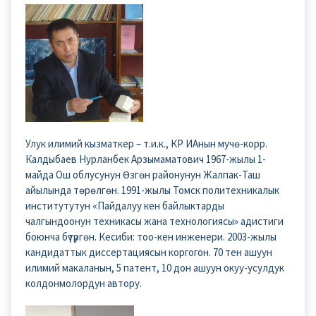
Улук илимий кызматкер – т.и.к., КР ИАнын мучө-корр.
Калдыбаев Нурланбек Арзымаматович 1967-жылы 1-
майда Ош облусунун Өзгөн районунун Жалпак-Таш
айылында төрөлгөн. 1991-жылы Томск политехникалык
институтутун «Пайдалуу кен байлыктарды
чалгындоонун техникасы жана технологиясы» адистиги
боюнча бүтүргөн. Кесиби: тоо-кен инженери. 2003-жылы
кандидаттык диссертациясын коргогон. 70 тен ашуун
илимий макаланын, 5 патент, 10 дон ашуун окуу-усулдук
колдонмолордун автору.