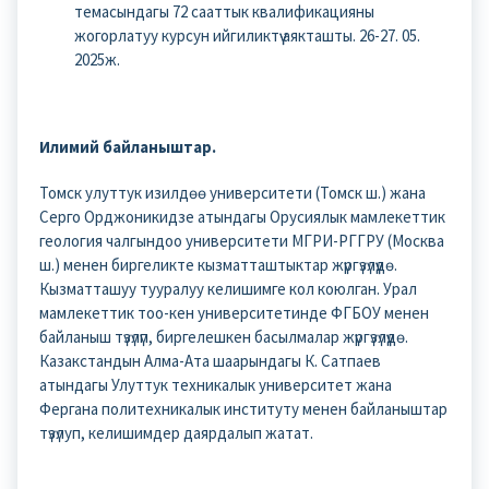
темасындагы 72 сааттык квалификацияны
жогорлатуу курсун ийгиликтүү аякташты. 26-27. 05.
2025ж.
Илимий байланыштар.
Томск улуттук изилдөө университети (Томск ш.) жана
Серго Орджоникидзе атындагы Орусиялык мамлекеттик
геология чалгындоо университети МГРИ-РГГРУ (Москва
ш.) менен биргеликте кызматташтыктар жүргүзүлүүдө.
Кызматташуу тууралуу келишимге кол коюлган. Урал
мамлекеттик тоо-кен университетинде ФГБОУ менен
байланыш түзүлүп, биргелешкен басылмалар жүргүзүлүүдө.
Казакстандын Алма-Ата шаарындагы К. Сатпаев
атындагы Улуттук техникалык университет жана
Фергана политехникалык институту менен байланыштар
түзүлуп, келишимдер даярдалып жатат.