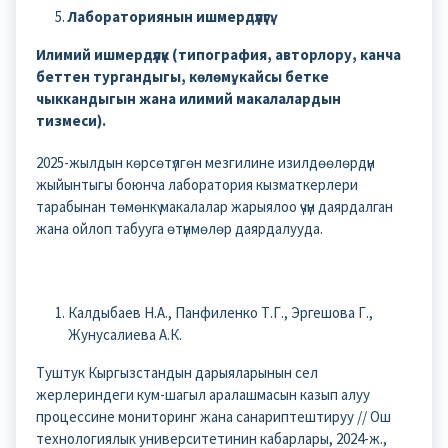
Лабораториянын ишмердүүлүгү.
Илимий ишмердүүлүк (типография, авторлору, канча
беттен тургандыгы, көлөмү, кайсы бетке
чыккандыгын жана илимий макалалардын
тизмеси).
2025-жылдын көрсөтүлгөн мезгилине изилдөөлөрдүн
жыйынтыгы боюнча лаборатория кызматкерлери
тарабынан төмөнкү макалалар жарыялоо үчүн даярдалган
жана ойлоп табууга өтүнмөлөр даярдалууда.
Калдыбаев Н.А., Панфиленко Т.Г., Эргешова Г.,
Жунусалиева А.К.
Туштук Кыргызстандын дарыяларынын сел
жерлериндеги кум-шагыл аралашмасын казып алуу
процессине мониторинг жана санариптештируу // Ош
технологиялык университетинин кабарлары, 2024-ж.,