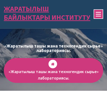
Skip
ЖАРАТЫЛЫШ
to
content
БАЙЛЫКТАРЫ ИНСТИТУТУ
«Жаратылыш ташы жана техногендик сырье»
лабораториясы.
«Жаратылыш ташы жана техногендик сырье»
лабораториясы.