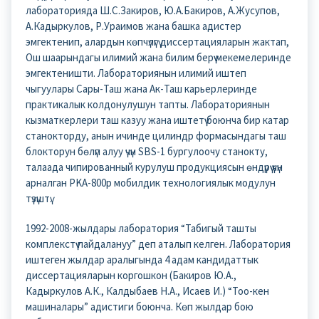
лабораторияда Ш.С.Закиров, Ю.А.Бакиров, А.Жусупов,
А.Кадыркулов, Р.Ураимов жана башка адистер
эмгектенип, алардын көпчүлүгү диссертацияларын жактап,
Ош шаарындагы илимий жана билим берүү мекемелеринде
эмгектеништи. Лабораториянын илимий иштеп
чыгуулары Сары-Таш жана Ак-Таш карьерлеринде
практикалык колдонулушун тапты. Лабораториянын
кызматкерлери таш казуу жана иштетүү боюнча бир катар
станокторду, анын ичинде цилиндр формасындагы таш
блокторун бөлүп алуу үчүн SBS-1 бургулоочу станокту,
талаада чипированный курулуш продукциясын өндүрүү үчүн
арналган PKA-800p мобилдик технологиялык модулун
түзүштү.
1992-2008-жылдары лаборатория “Табигый ташты
комплекстүү пайдалануу” деп аталып келген. Лаборатория
иштеген жылдар аралыгында 4 адам кандидаттык
диссертацияларын коргошкон (Бакиров Ю.А.,
Кадыркулов А.К., Калдыбаев Н.А., Исаев И.) “Тоо-кен
машиналары” адистиги боюнча. Көп жылдар бою