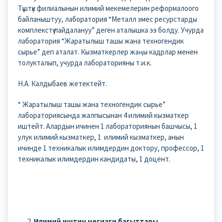
Түштүк филиалынын илимий мекемелерин реформалоого
байланыштуу, лаборатория “Металл эмес ресурстарды
комплекстүү пайдалануу” деген аталышка ээ болду. Учурда
лаборатория “Жаратылыш ташы жана техногендик
сырье” деп аталат. Кызматкерлер жаңы кадрлар менен
толукталып, учурда лабораторияны т.и.к.
Н.А. Калдыбаев жетектейт.
“ Жаратылыш ташы жана техногендик сырье”
лабораториясында жалпысынан 4 илимий кызматкер
иштейт. Алардын ичинен 1 лабораториянын башчысы, 1
улук илимий кызматкер, 1 илимий кызматкер, анын
ичинде 1 техникалык илимдердин доктору, профессор, 1
техникалык илимдердин кандидаты, 1 доцент.
Илимий иштин негизги багыттары