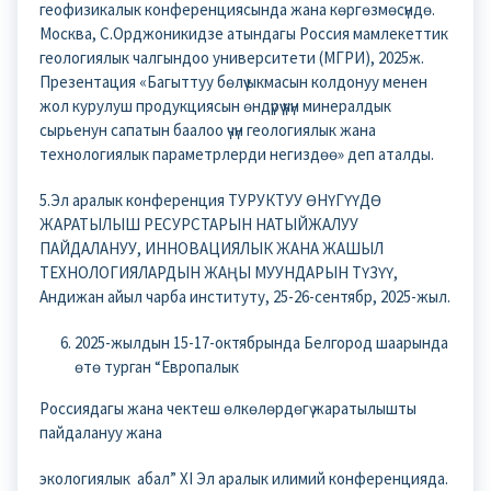
геофизикалык конференциясында жана көргөзмөсүндө.
Москва, С.Орджоникидзе атындагы Россия мамлекеттик
геологиялык чалгындоо университети (МГРИ), 2025ж.
Презентация «Багыттуу бөлүү ыкмасын колдонуу менен
жол курулуш продукциясын өндүрүү үчүн минералдык
сырьенун сапатын баалоо үчүн геологиялык жана
технологиялык параметрлерди негиздөө» деп аталды.
5.Эл аралык конференция ТУРУКТУУ ӨНҮГҮҮДӨ
ЖАРАТЫЛЫШ РЕСУРСТАРЫН НАТЫЙЖАЛУУ
ПАЙДАЛАНУУ, ИННОВАЦИЯЛЫК ЖАНА ЖАШЫЛ
ТЕХНОЛОГИЯЛАРДЫН ЖАҢЫ МУУНДАРЫН ТҮЗҮҮ,
Андижан айыл чарба институту, 25-26-сентябр, 2025-жыл.
2025-жылдын 15-17-октябрында Белгород шаарында
өтө турган “Европалык
Россиядагы жана чектеш өлкөлөрдөгү жаратылышты
пайдалануу жана
экологиялык абал” XI Эл аралык илимий конференцияда.