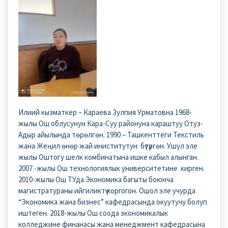
Илиий кызматкер – Караева Зулпия Урматовна 1968-
жылы Ош облусунун Кара-Суу районуна караштуу Отуз-
Адыр айылында төрөлгөн. 1990 – Ташкенттеги Текстиль
жана Жеңил өнөр жай иниститутун бүтүргөн. Ушул эле
жылы Оштогу шелк комбинатына ишке кабыл алынган.
2007 -жылы Ош технологиялык университетине кирген.
2010-жылы Ош ТУда Экономика багыты боюнча
магистратураны ийгиликтүү коргогон. Ошол эле учурда
“Экономика жана бизнес” кафедрасында окуутучу болуп
иштеген. 2018-жылы Ош соода экономикалык
колледжине финанасы жана менеджмент кафедрасына