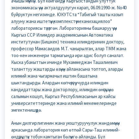
ачышы мүмкүн. Бул көйгөйдүн Кыргызстандын улуттук
экономикасы үчүн актуалдуулугун карап, 06.09.1990-ж. No40
буйруктун негизинде. ЮКУТСта “Табигый ташты казып
алууну жана иштетүүнү комплекстүү механизациялоо”
лабораториясы түзүлгөн. Лабораторияны башкаруу үчүн
Кыргыз ССР Илимдер академиясынын Автоматика
институтунан (Бишкек) техника илимдеринин доктору,
профессор Мамасаидов М.Т. чакырылган, алар TMM жана
тоо-кен инженери тармагында ири адис болуп саналат.
Кыска убакыттын ичинде Мухаммеджан Ташалиевич
таланттуу жаштарды өзүнүн айланасына топтоп, аларды
илимий жана чыгармачыл иштин башатына
шыктандырды. Алардын көпчүлүгү учурда илимдин
кандидаттары жана докторлору, илимдин өнүгүшүнө
салымын кошуп, Кыргыз Республикасынын ар кайсы
университеттеринде жана илимий мекемелеринде
эмгектенишүүдө.
Анын дилгирлигинин жана уюштуруучулук жөндөмүнүн
аркасында лаборатория көп өтпөй Сары-Таш илимий-
өндүрүштүк тобун камтыган бөлүмгө айланды. Бул