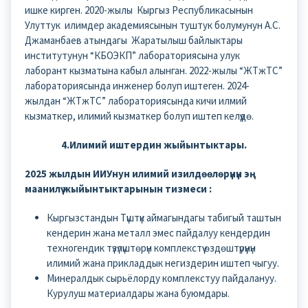
ишке кирген. 2020-жылы Кыргыз Республикасынын
Улуттук илимдер академиясынын туштук болумунун А.С.
Джаманбаев атындагы Жаратылыш байлыктары
институтунун “КБОЭКП” лабораториясына улук
лаборант кызматына кабыл алынган. 2022-жылы “ЖТжТС”
лабораториясында инженер болуп иштеген. 2024-
жылдан “ЖТжТС” лабораториясында кичи илмий
кызматкер, илимий кызматкер болуп иштеп келүүдө.
4.Илимий иштердин жыйынтыктары.
2025 жылдын ИИУнун илимий изилдөөлөрүнүн эң
маанилүү жыйынтыктарынын тизмеси :
Кыргызстандын Түштүк аймагындагы табигый таштын
кендерин жана металл эмес пайдалуу кендердин
техногендик түзүлүштөрүн комплекстүү өздөштүрүүнүн
илимий жана прикладдык негиздерин иштеп чыгуу.
Минералдык сырьёлорду комплекстуу пайдалануу.
Курулуш материалдары жана буюмдары.