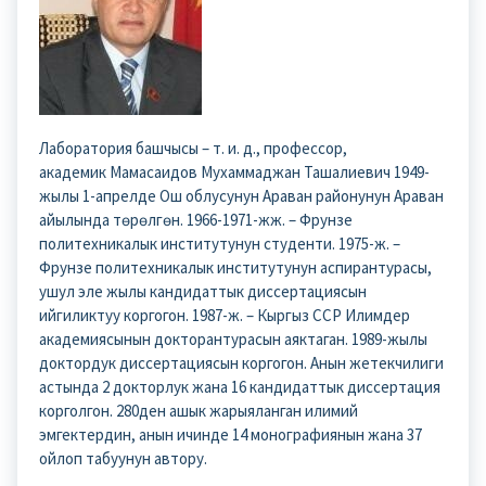
Лаборатория башчысы – т. и. д., профессор,
академик Мамасаидов Мухаммаджан Ташалиевич 1949-
жылы 1-апрелде Ош облусунун Араван районунун Араван
айылында төрөлгөн. 1966-1971-жж. – Фрунзе
политехникалык институтунун студенти. 1975-ж. –
Фрунзе политехникалык институтунун аспирантурасы,
ушул эле жылы кандидаттык диссертациясын
ийгиликтуу коргогон. 1987-ж. – Кыргыз ССР Илимдер
академиясынын докторантурасын аяктаган. 1989-жылы
доктордук диссертациясын коргогон. Анын жетекчилиги
астында 2 докторлук жана 16 кандидаттык диссертация
корголгон. 280ден ашык жарыяланган илимий
эмгектердин, анын ичинде 14 монографиянын жана 37
ойлоп табуунун автору.