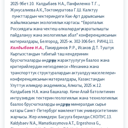
2025-9бет.10. Калдыбаев Н.А., Панфиленко Т.Г. ,
Жунусалиева А.К.,Токтомуратова Г.Ш. Калктуу
пункттардын чектериндеги Көк-Арт дарыясынын
жайылмасынын экологиялык картасы. “Европалык
Россиядагы жана чектеш өлкөлөрдөгү жаратылышты
пайдалануу жана экологиялык абал” конференциясынын
материалдары, Белгород, 2025-ж. 302-306 бет. РИНЦ.11.
Калдыбаев Н.А.,
Пакирдинов Р.Р., Исаков Д.Т. Туштук
Кыргызстандын табигый таш кендеринин
брусчаткаларды өндүрүү үчүн жарактуулугун баалоо жана
критерийлердин негиздемеси «Механика жана
транспорттук структуралардын актуалдуу маселелери»
конференциясынын материалдары, Казакстандын
Улуттук илимдер академиясы, Алматы, 2025 ж.12.
Калдыбаев Н.А. жана башкалар. Кичи-Алай батолитинин
интрузивдик тектерин геологиялык жана технологиялык
баалоо брусчаткаларды өндүрүү үчүн минералдык сырье
катары Санкт-Петербург мамлекеттик университетинин
жарчысы. Жер илимдери. Басууга берилди.СКОПУС.13.
Kaldybaev N.A., Mamatkasymova A.T., Ergeshova G.,