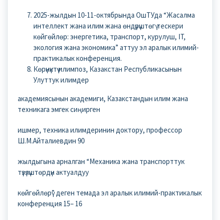
2025-жылдын 10-11-октябрында ОшТУда “Жасалма
интеллект жана илим жана өндүрүштөгү тескери
көйгөйлөр: энергетика, транспорт, курулуш, IT,
экология жана экономика” аттуу эл аралык илимий-
практикалык конференция.
Көрүнүктүү илимпоз, Казакстан Республикасынын
Улуттук илимдер
академиясынын академиги, Казакстандын илим жана
техникага эмгек сиңирген
ишмер, техника илимдеринин доктору, профессор
Ш.М.Айталиевдин 90
жылдыгына арналган “Механика жана транспорттук
түзүлүштөрдүн актуалдуу
көйгөйлөрү” деген темада эл аралык илимий-практикалык
конференция 15– 16