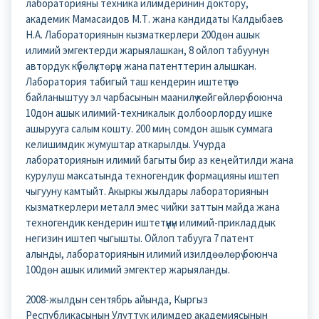
лабораторияны техника илимдеринин доктору,
академик Мамасаидов М.Т. жана кандидаты Калдыбаев
Н.А. Лабораториянын кызматкерлери 200дөн ашык
илимий эмгектерди жарыялашкан, 8 ойлоп табуунун
автордук күбөлүктөрүн жана патенттерин алышкан.
Лаборатория табигый таш кендерин иштетүүгө
байланыштуу эл чарбасынын маанилүү көйгөйлөрү боюнча
10дон ашык илимий-техникалык долбоорлорду ишке
ашырууга салым кошту. 200 миң сомдон ашык суммага
келишимдик жумуштар аткарылды. Учурда
лабораториянын илимий багыты бир аз кеңейтилди жана
курулуш максатында техногендик формацияны иштеп
чыгууну камтыйт. Акыркы жылдары лабораториянын
кызматкерлери металл эмес чийки заттын майда жана
техногендик кендерин иштетүүнүн илимий-прикладдык
негизин иштеп чыгышты. Ойлоп табууга 7 патент
алынды, лабораториянын илимий изилдөөлөрү боюнча
100дөн ашык илимий эмгектер жарыяланды.
2008-жылдын сентябрь айында, Кыргыз
Республикасынын Улуттук илимдер академиясынын