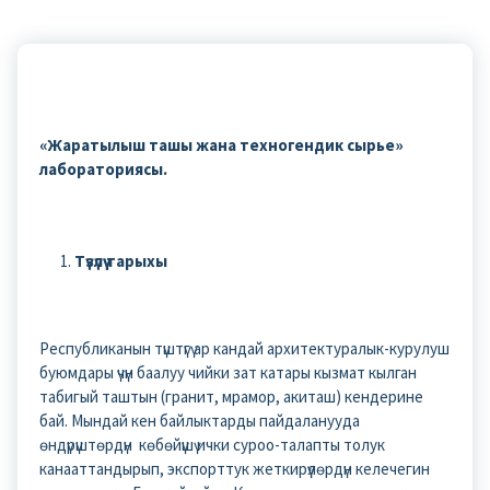
«Жаратылыш ташы жана техногендик сырье»
лабораториясы
.
Түзүлүү тарыхы
Республиканын түштүгү ар кандай архитектуралык-курулуш
буюмдары үчүн баалуу чийки зат катары кызмат кылган
табигый таштын (гранит, мрамор, акиташ) кендерине
бай. Мындай кен байлыктарды пайдаланууда
өндүрүштөрдүн көбөйүшү ички суроо-талапты толук
канааттандырып, экспорттук жеткирүүлөрдүн келечегин