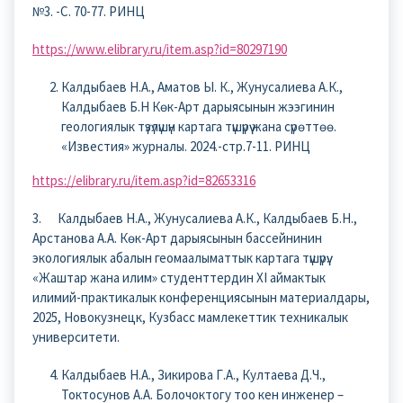
№3. -С. 70-77. РИНЦ
https://www.elibrary.ru/item.asp?id=80297190
Калдыбаев Н.А., Аматов Ы. К., Жунусалиева А.К.,
Калдыбаев Б.Н Көк-Арт дарыясынын жээгинин
геологиялык түзүлүшүн картага түшүрүү жана сүрөттөө.
«Известия» журналы. 2024.-стр.7-11. РИНЦ
https://elibrary.ru/item.asp?id=82653316
3. Калдыбаев Н.А., Жунусалиева А.К., Калдыбаев Б.Н.,
Арстанова А.А. Көк-Арт дарыясынын бассейнинин
экологиялык абалын геомаалыматтык картага түшүрүү.
«Жаштар жана илим» студенттердин XI аймактык
илимий-практикалык конференциясынын материалдары,
2025, Новокузнецк, Кузбасс мамлекеттик техникалык
университети.
Калдыбаев Н.А., Зикирова Г.А., Култаева Д.Ч.,
Токтосунов А.А. Болочоктогу тоо кен инженер –