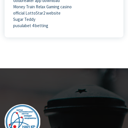
Godbreaker app download
Money Train Relax Gaming casino
official LottoStar2 website
Sugar Teddy
pusulabet 4 betting