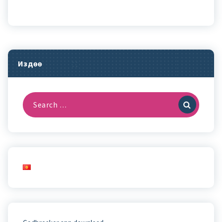
Издөө
Search
for: