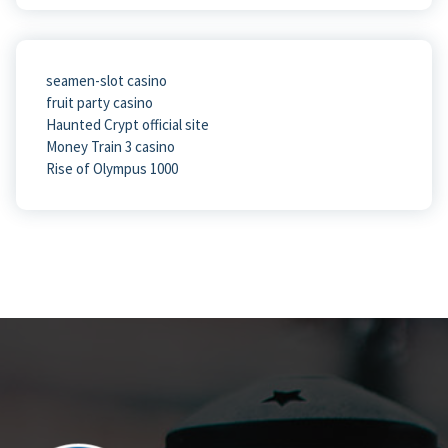
seamen-slot casino
fruit party casino
Haunted Crypt official site
Money Train 3 casino
Rise of Olympus 1000