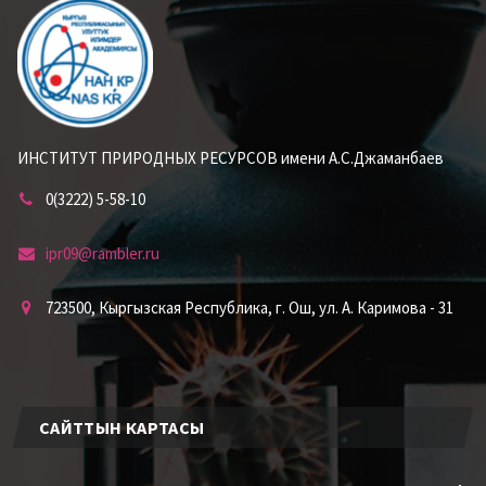
ИНСТИТУТ ПРИРОДНЫХ РЕСУРСОВ имени А.С.Джаманбаев
0(3222) 5-58-10
ipr09@rambler.ru
723500, Кыргызская Республика, г. Ош, ул. А. Каримова - 31
САЙТТЫН КАРТАСЫ